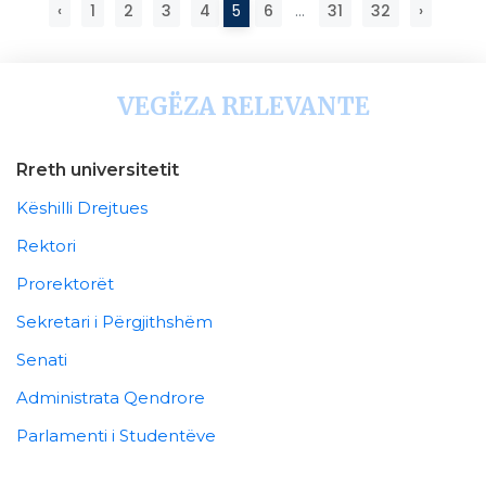
‹
1
2
3
4
5
6
...
31
32
›
VEGËZA RELEVANTE
Rreth universitetit
Këshilli Drejtues
Rektori
Prorektorët
Sekretari i Përgjithshëm
Senati
Administrata Qendrore
Parlamenti i Studentëve