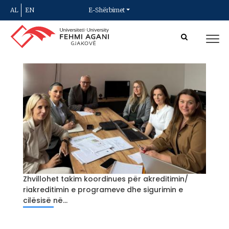
AL
EN
E-Shërbimet
Zhvillohet takim koordinues për akreditimin/
riakreditimin e programeve dhe sigurimin e
cilësisë në...