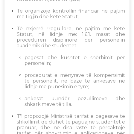
Të organizojë kontrollin financiar në pajtim
me Ligjin dhe këtë Statut;
Të nxjerrë rregullore, në pajtim me këtë
Statut, në lidhje me: 1.6.1. masat dhe
procedurën disiplinore për personelin
akademik dhe studentët;
pagesat dhe kushtet e shërbimit për
personelin;
procedurat e mënyrave të kompensimit
të personelit, në bazë të ankesave në
lidhje me punësimin e tyre;
ankesat kundër pezullimeve dhe
shkarkimeve të tilla.
T‟i propozojë Ministrisë tarifat e pagesave të
shkollimit që duhet të paguajnë studentët e
pranuar, dhe në disa raste të përcaktojë
tarifat për shqyrtimin e aplikacioneve për