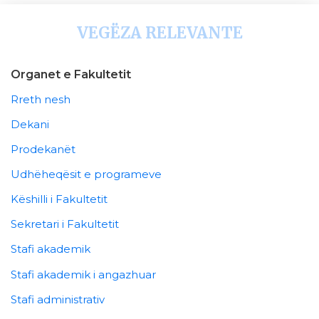
VEGËZA RELEVANTE
Organet e Fakultetit
Rreth nesh
Dekani
Prodekanët
Udhëheqësit e programeve
Këshilli i Fakultetit
Sekretari i Fakultetit
Stafi akademik
Stafi akademik i angazhuar
Stafi administrativ