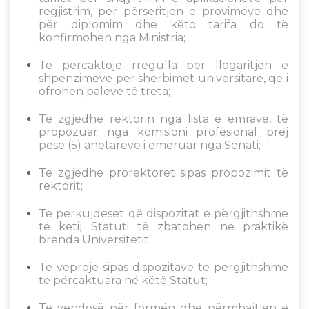
regjistrim, për përsëritjen e provimeve dhe
për diplomim dhe këto tarifa do të
konfirmohen nga Ministria;
Të përcaktojë rregulla për llogaritjen e
shpenzimeve për shërbimet universitare, që i
ofrohen palëve të treta;
Të zgjedhë rektorin nga lista e emrave, të
propozuar nga komisioni profesional prej
pesë (5) anëtarëve i emëruar nga Senati;
Të zgjedhë prorektorët sipas propozimit të
rektorit;
Të përkujdeset që dispozitat e përgjithshme
të këtij Statuti të zbatohen në praktikë
brenda Universitetit;
Të veprojë sipas dispozitave të përgjithshme
të përcaktuara në këtë Statut;
Të vendosë për formën dhe përmbajtjen e