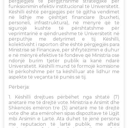
përgjegjësi të përgjithshme strategjike për
funksionimin efektiv institucional të Universitetit.
Këshilli është përgjegjës për të gjitha vendimet
në lidhje me çështjet financiare (buxheti,
personeli, infrastruktura), në mënyrë që të
sigurojë kushte të përshtatshme për
veprimtarinë e qëndrueshme të Universitetit në
përputhje me detyrimet e tij. Këshilli,
kolektivisht i raporton dhe është përgjegjës para
Ministrisë së Financave, për shfrytëzimin e duhur
e në mënyrë efektive të fondeve që Ministria ose
ndonjë burim tjetër publik ia kanë ndarë
Universitetit. Këshilli mund të formojë komisione
të përkohshme për ta këshilluar atë lidhur me
aspekte të veçanta të punës së tij.
Përbërja:
1. Këshilli drejtues përbëhet nga shtatë (7)
anëtarë me të drejtë vote. Ministria e Arsimit dhe
Shkencës emëron tre (3) anëtarë me të drejtë
vote dhe ata emërohen sipas dispozitave të Ligjit
mbi Arsimin e Lartë. Ata duhet të jenë persona
me reputacion të lartë publik, me aftësi