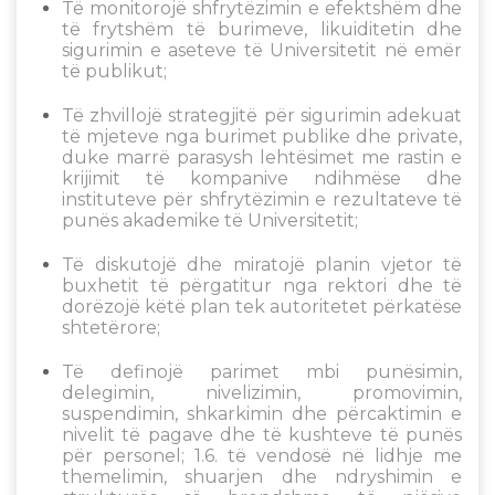
Të monitorojë shfrytëzimin e efektshëm dhe
të frytshëm të burimeve, likuiditetin dhe
sigurimin e aseteve të Universitetit në emër
të publikut;
Të zhvillojë strategjitë për sigurimin adekuat
të mjeteve nga burimet publike dhe private,
duke marrë parasysh lehtësimet me rastin e
krijimit të kompanive ndihmëse dhe
instituteve për shfrytëzimin e rezultateve të
punës akademike të Universitetit;
Të diskutojë dhe miratojë planin vjetor të
buxhetit të përgatitur nga rektori dhe të
dorëzojë këtë plan tek autoritetet përkatëse
shtetërore;
Të definojë parimet mbi punësimin,
delegimin, nivelizimin, promovimin,
suspendimin, shkarkimin dhe përcaktimin e
nivelit të pagave dhe të kushteve të punës
për personel; 1.6. të vendosë në lidhje me
themelimin, shuarjen dhe ndryshimin e