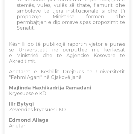
stemës, vulës, vulës së thatë, flamurit dhe
simboleve të tjera institucionale si dhe t‟i
propozojë Ministrisë formën dhe
përmbajtjen e diplomave sipas propozimit të
Senatit.
Këshilli do të publikojë raportin vjetor e punës
së Universitetit në përputhje me kërkesat
e Ministrisë dhe të Agjencisë Kosovare të
Akreditimit.
Anëtarët e Këshillit Drejtues të Universitetit
"Fehmi Agani" në Gjakovë janë:
Majlinda Haxhikadrija Ramadani
Kryesuese e KD
Ilir Bytyqi
Zëvendës kryesues i KD
Edmond Aliaga
Anëtar