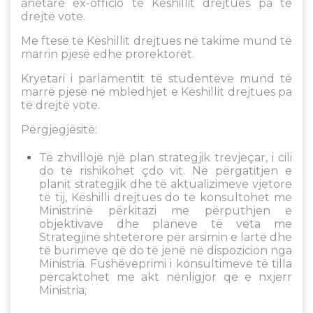
anëtarë ex-officio të Këshillit drejtues pa të
drejtë vote.
Me ftesë të Këshillit drejtues në takime mund të
marrin pjesë edhe prorektorët.
Kryetari i parlamentit të studentëve mund të
marrë pjesë në mbledhjet e Këshillit drejtues pa
të drejtë vote.
Përgjegjësitë:
Të zhvillojë një plan strategjik trevjeçar, i cili
do të rishikohet çdo vit. Në përgatitjen e
planit strategjik dhe të aktualizimeve vjetore
të tij, Këshilli drejtues do të konsultohet me
Ministrinë përkitazi me përputhjen e
objektivave dhe planeve të veta me
Strategjinë shtetërore për arsimin e lartë dhe
të burimeve që do të jenë në dispozicion nga
Ministria. Fushëveprimi i konsultimeve të tilla
përcaktohet me akt nënligjor që e nxjerr
Ministria;