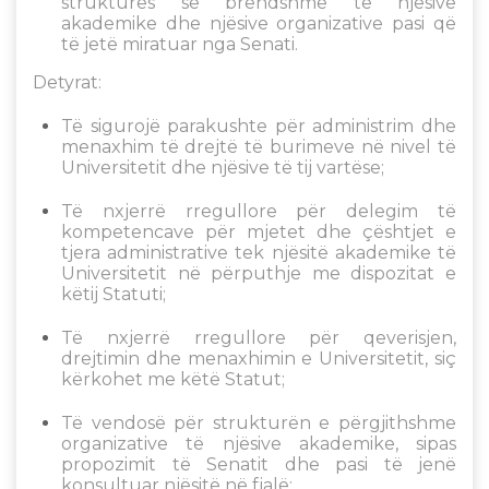
strukturës së brendshme të njësive
akademike dhe njësive organizative pasi që
të jetë miratuar nga Senati.
Detyrat:
Të sigurojë parakushte për administrim dhe
menaxhim të drejtë të burimeve në nivel të
Universitetit dhe njësive të tij vartëse;
Të nxjerrë rregullore për delegim të
kompetencave për mjetet dhe çështjet e
tjera administrative tek njësitë akademike të
Universitetit në përputhje me dispozitat e
këtij Statuti;
Të nxjerrë rregullore për qeverisjen,
drejtimin dhe menaxhimin e Universitetit, siç
kërkohet me këtë Statut;
Të vendosë për strukturën e përgjithshme
organizative të njësive akademike, sipas
propozimit të Senatit dhe pasi të jenë
konsultuar njësitë në fjalë;