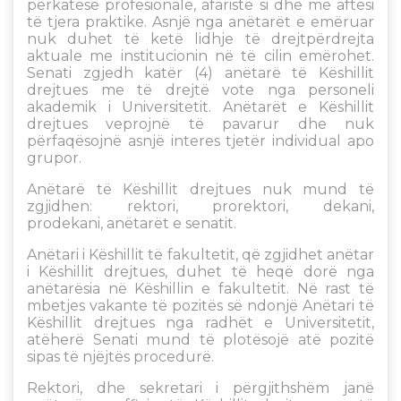
përkatëse profesionale, afariste si dhe me aftësi
të tjera praktike. Asnjë nga anëtarët e emëruar
nuk duhet të ketë lidhje të drejtpërdrejta
aktuale me institucionin në të cilin emërohet.
Senati zgjedh katër (4) anëtarë të Këshillit
drejtues me të drejtë vote nga personeli
akademik i Universitetit. Anëtarët e Këshillit
drejtues veprojnë të pavarur dhe nuk
përfaqësojnë asnjë interes tjetër individual apo
grupor.
Anëtarë të Këshillit drejtues nuk mund të
zgjidhen: rektori, prorektori, dekani,
prodekani, anëtarët e senatit.
Anëtari i Këshillit të fakultetit, që zgjidhet anëtar
i Këshillit drejtues, duhet të heqë dorë nga
anëtarësia në Këshillin e fakultetit. Në rast të
mbetjes vakante të pozitës së ndonjë Anëtari të
Këshillit drejtues nga radhët e Universitetit,
atëherë Senati mund të plotësojë atë pozitë
sipas të njëjtës procedurë.
Rektori, dhe sekretari i përgjithshëm janë