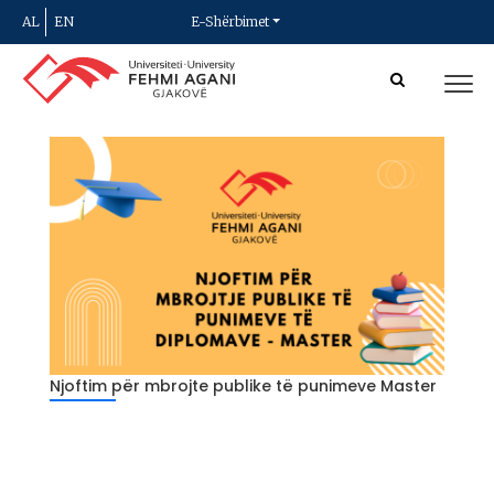
AL
EN
E-Shërbimet
Njoftim për mbrojte publike të punimeve Master