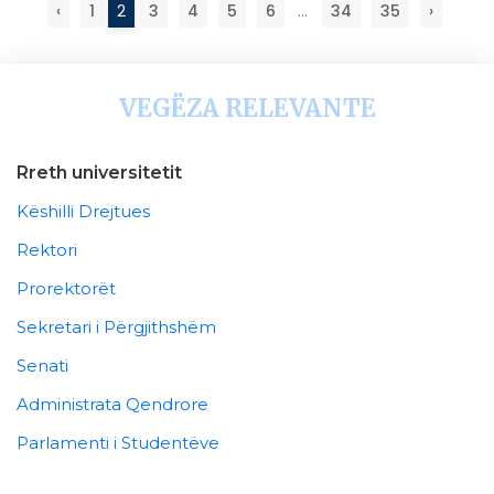
‹
1
2
3
4
5
6
...
34
35
›
VEGËZA RELEVANTE
Rreth universitetit
Këshilli Drejtues
Rektori
Prorektorët
Sekretari i Përgjithshëm
Senati
Administrata Qendrore
Parlamenti i Studentëve