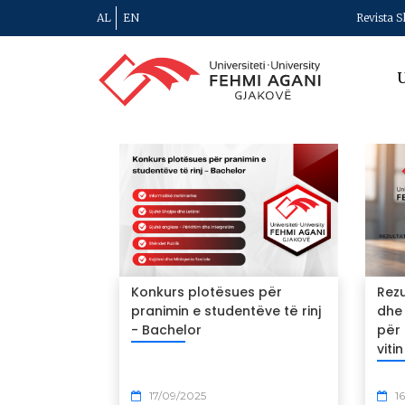
AL
EN
Revista S
U
Konkurs plotësues për
Rez
pranimin e studentëve të rinj
dhe 
- Bachelor
për
viti
17/09/2025
16