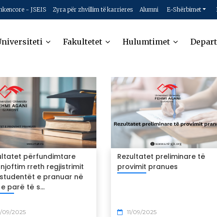
hkencore - JSEIS
Zyra për zhvillim të karrieres
Alumni
E-Shërbimet
niversiteti
Fakultetet
Hulumtimet
Depar
ultatet përfundimtare
Rezultatet preliminare të
njoftim rreth regjistrimit
provimit pranues
 studentët e pranuar në
n e parë të s...
/09/2025
11/09/2025