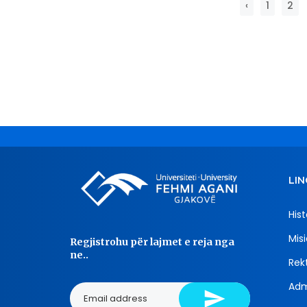
‹
1
2
LIN
Hist
Misi
Regjistrohu për lajmet e reja nga
ne..
Rekt
Adm