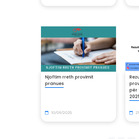
Njoftim rreth provimit
Rezu
pranues
pro
për 
202
10/09/2025
21