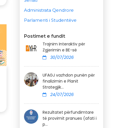
Senati
Administrata Qendrore
Parlamenti i Studentëve
Postimet e fundit
Trajnim Interaktiv për
Zgjerimin e BE-së
30/07/2026
UFAGJ vazhdon punën për
finalizimin e Planit
Strategjik...
24/07/2026
Rezultatet përfundimtare
të provimit pranues (afati i
p...