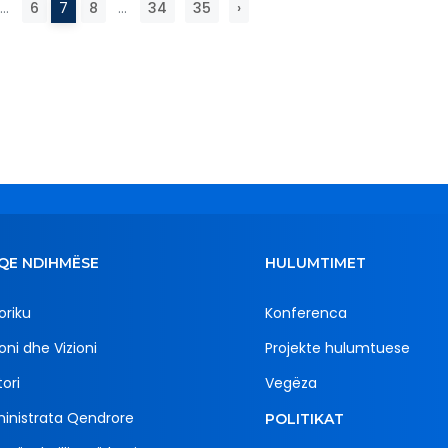
...
6
7
8
...
34
35
›
QE NDIHMËSE
HULUMTIMET
oriku
Konferenca
oni dhe Vizioni
Projekte hulumtuese
ori
Vegëza
inistrata Qendrore
POLITIKAT