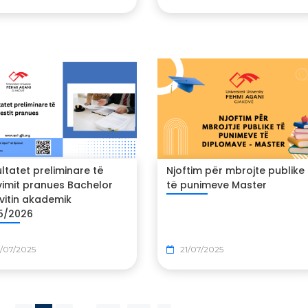
ltatet preliminare të
Njoftim për mbrojte publike
vimit pranues Bachelor
të punimeve Master
vitin akademik
5/2026
/07/2025
21/07/2025