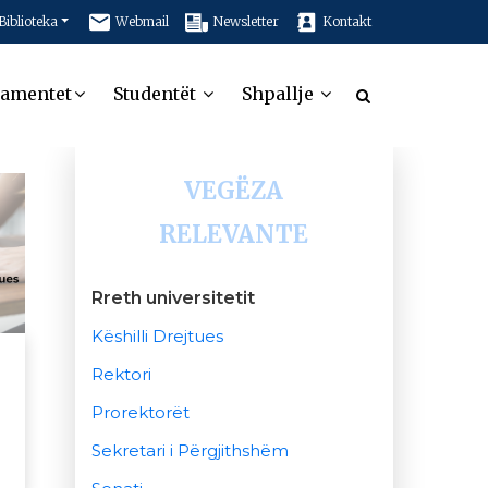
Biblioteka
Webmail
Newsletter
Kontakt
tamentet
Studentët
Shpallje
VEGËZA
RELEVANTE
Rreth universitetit
Këshilli Drejtues
Rektori
Prorektorët
Sekretari i Përgjithshëm