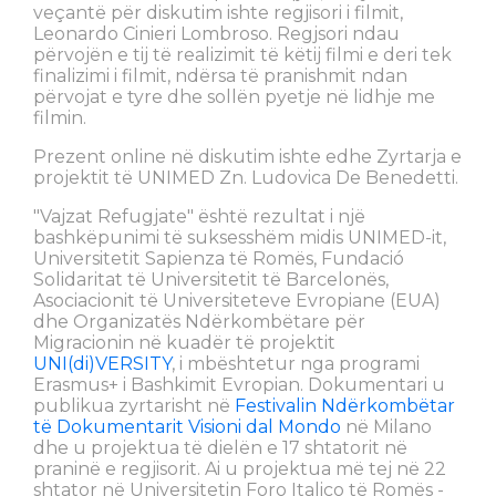
veçantë për diskutim ishte regjisori i filmit,
Leonardo Cinieri Lombroso. Regjsori ndau
përvojën e tij të realizimit të këtij filmi e deri tek
finalizimi i filmit, ndërsa të pranishmit ndan
përvojat e tyre dhe sollën pyetje në lidhje me
filmin.
Prezent online në diskutim ishte edhe Zyrtarja e
projektit të UNIMED Zn. Ludovica De Benedetti.
"Vajzat Refugjate" është rezultat i një
bashkëpunimi të suksesshëm midis UNIMED-it,
Universitetit Sapienza të Romës, Fundació
Solidaritat të Universitetit të Barcelonës,
Asociacionit të Universiteteve Evropiane (EUA)
dhe Organizatës Ndërkombëtare për
Migracionin në kuadër të projektit
UNI(di)VERSITY
, i mbështetur nga programi
Erasmus+ i Bashkimit Evropian. Dokumentari u
publikua zyrtarisht në
Festivalin Ndërkombëtar
të Dokumentarit Visioni dal Mondo
në Milano
dhe u projektua të dielën e 17 shtatorit në
praninë e regjisorit. Ai u projektua më tej në 22
shtator në Universitetin Foro Italico të Romës -