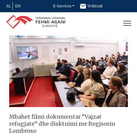
AL
EN
E-Services
Webmail
Newsletter
Contact
Mbahet filmi dokumentar “Vajzat
refugjate” dhe disktuimi me Regjsorin
Lombroso