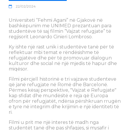
22/02/2024
Universiteti “Fehmi Agani” në Gjakovë në
bashkëpunim me UNIMED prezantuan para
studentëve të saj filmin “Vajzat refugjate” të
regjisorit Leonardo Cinieri Lombroso.
Ky ishte një rast unik i studentëve tanë për të
reflektuar mbi temat e rëndësishme të
refugjatëve dhe për të promovuar dialogun
kulturor dhe social në një mjedis të hapur dhe
miqësor.
Filmi përcjell historinë e tri vajzave studenteve
që janë refugjate në Romë dhe Barcelonë.
Përmes kësaj perspektive, "Vajzat e Refugjate"
kap sfidat dhe mundësitë e reja që Europa
ofron për refugjatët, ndërsa përshkruan rrugën
e tyre në integrim dhe krijimin e një identiteti të
ri.
Filmi u prit me një interes të madh nga
studentët tanë dhe pas shfaqjes, si mysafir i