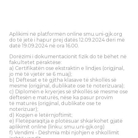
Aplikimi në platformën online smu.uni-gjk.org
do të jetë i hapur prej datës 12.09.2024 deri më
datë 19.09.2024 në ora 16.00.
Dorëzimi i dokumentacionit fizik do të bëhet në
fakultetet përaktëse:
a) Certifikatën ose ekstraktin e lindjes (origjinal,
jo më të vjetër se 6 muaj);
b) Dëftesat e të gjitha klasave të shkollës së
mesme (origjinal, dublikate ose të noterizuara);
c) Diplomën e kryerjes së shkollës së mesme ose
dëftesën e maturës, nëse ka pasur provim
të maturës (origjinal, dublikate ose te
noterizuar);
d) Kopjen e letërnjoftimit;
e) Fletëparaqitja e plotësuar shkarkohet gjatë
aplikimit online (linku: smu.uni-gjk.org)
f) Vendimi - Dëshmia mbi njohjen e shkollimit