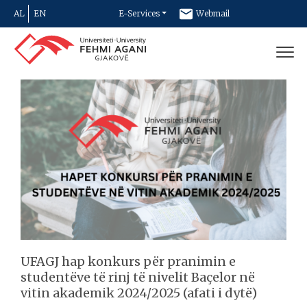
AL
EN
E-Services
Webmail
Newsletter
Contact
UFAGJ hap konkurs për pranimin e
studentëve të rinj të nivelit Baçelor në
vitin akademik 2024/2025 (afati i dytë)