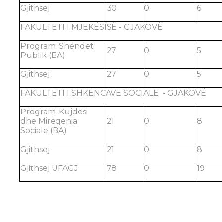
Gjithsej
30
0
6
FAKULTETI I MJEKËSISË - GJAKOVË
Programi Shëndet
27
0
5
Publik (BA)
Gjithsej
27
0
5
FAKULTETI I SHKENCAVE SOCIALE - GJAKOVË
Programi Kujdesi
dhe Mirëqenia
21
0
8
Sociale (BA)
Gjithsej
21
0
8
Gjithsej UFAGJ
78
0
19