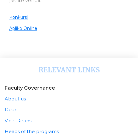
jashtë vendit
Konkursi
Apliko Online
RELEVANT LINKS
Faculty Governance
About us
Dean
Vice-Deans
Heads of the programs