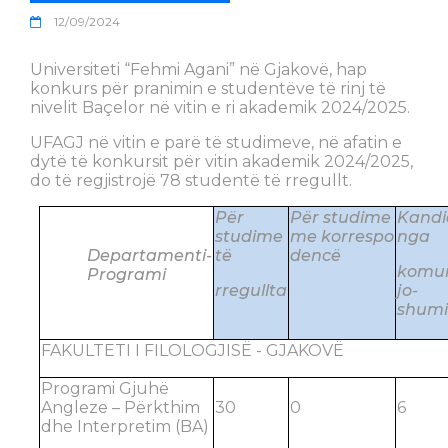
12/09/2024
Universiteti “Fehmi Agani” në Gjakovë, hap
konkurs për pranimin e studentëve të rinj të
nivelit Baçelor në vitin e ri akademik 2024/2025.
UFAGJ në vitin e parë të studimeve, në afatin e
dytë të konkursit për vitin akademik 2024/2025,
do të regjistrojë 78 studentë të rregullt.
Për
Për studime
Kandi
studime
me korrespo
nga
Departamenti-
të
dencë
komun
Programi
rregullta
jo-
shumi
FAKULTETI I FILOLOGJISË - GJAKOVË
Programi Gjuhë
Angleze – Përkthim
30
0
6
dhe Interpretim (BA)