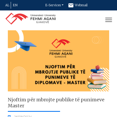
AL
EN
E-Services
Webmail
Newsletter
Contact
Njoftim për mbrojte publike të punimeve
Master
26/09/2024