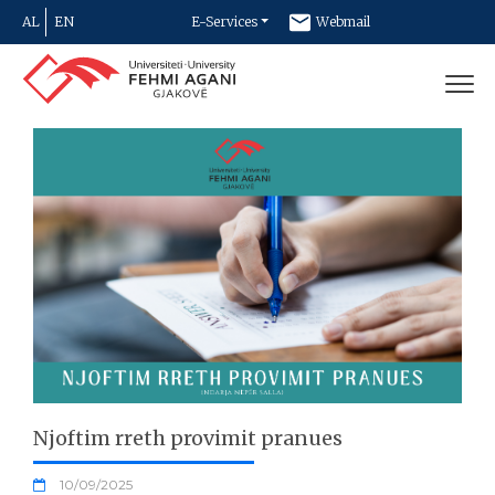
AL
EN
E-Services
Webmail
Newsletter
Contact
Njoftim rreth provimit pranues
10/09/2025