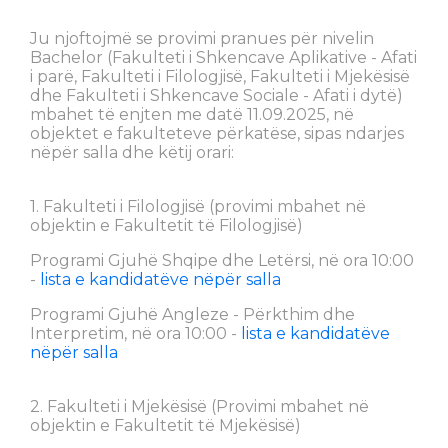
Ju njoftojmë se provimi pranues për nivelin
Bachelor (Fakulteti i Shkencave Aplikative - Afati
i parë, Fakulteti i Filologjisë, Fakulteti i Mjekësisë
dhe Fakulteti i Shkencave Sociale - Afati i dytë)
mbahet të enjten me datë 11.09.2025, në
objektet e fakulteteve përkatëse, sipas ndarjes
nëpër salla dhe këtij orari:
1. Fakulteti i Filologjisë (provimi mbahet në
objektin e Fakultetit të Filologjisë)
Programi Gjuhë Shqipe dhe Letërsi, në ora 10:00
-
lista e kandidatëve nëpër salla
Programi Gjuhë Angleze - Përkthim dhe
Interpretim, në ora 10:00 -
lista e kandidatëve
nëpër salla
2. Fakulteti i Mjekësisë (Provimi mbahet në
objektin e Fakultetit të Mjekësisë)