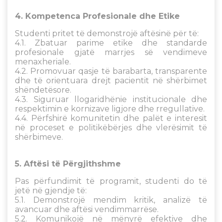
4. Kompetenca Profesionale dhe Etike
Studenti pritet të demonstrojë aftësinë për të:
4.1. Zbatuar parime etike dhe standarde
profesionale gjatë marrjes së vendimeve
menaxheriale.
4.2. Promovuar qasje të barabarta, transparente
dhe të orientuara drejt pacientit në shërbimet
shëndetësore.
4.3. Siguruar llogaridhënie institucionale dhe
respektimin e kornizave ligjore dhe rregullative.
4.4. Përfshirë komunitetin dhe palët e interesit
në proceset e politikëbërjes dhe vlerësimit të
shërbimeve.
5. Aftësi të Përgjithshme
Pas përfundimit të programit, studenti do të
jetë në gjendje të:
5.1. Demonstrojë mendim kritik, analizë të
avancuar dhe aftësi vendimmarrëse.
5.2. Komunikojë në mënyrë efektive dhe