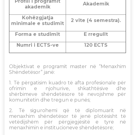
Profili i programit
Akademik
akademik
Kohëzgjatja
2 vite (4 semestra).
minimale e studimit
Forma e studimit
E rregullt
Numri i ECTS-ve
120 ECTS
Objektivat e programit master në “Menaxhim
Shëndetësor” janë:
1. Të përgatisim kuadro të afta profesionale për
ofrimin e njohurive, shkathtësive dhe
shërbimeve shëndetësore të nevojshme për
komunitetin dhe tregun e punës;
2. Të sigurohemi që të diplomuarit në
menaxhim shëndetësor të jenë plotësisht të
vetëdijshëm për përgjegjësitë e tyre në
menaxhimin e institucioneve shëndetësore;