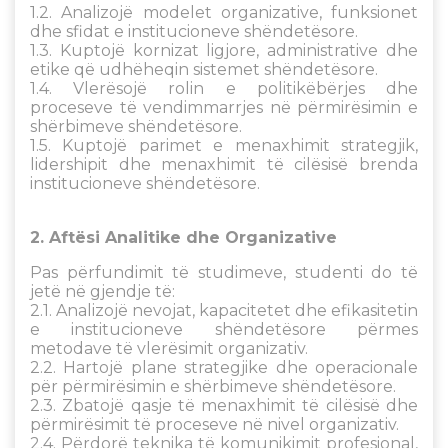
1.2. Analizojë modelet organizative, funksionet
dhe sfidat e institucioneve shëndetësore.
1.3. Kuptojë kornizat ligjore, administrative dhe
etike që udhëheqin sistemet shëndetësore.
1.4. Vlerësojë rolin e politikëbërjes dhe
proceseve të vendimmarrjes në përmirësimin e
shërbimeve shëndetësore.
1.5. Kuptojë parimet e menaxhimit strategjik,
lidershipit dhe menaxhimit të cilësisë brenda
institucioneve shëndetësore.
2.
Aftësi Analitike dhe Organizative
Pas përfundimit të studimeve, studenti do të
jetë në gjendje të:
2.1. Analizojë nevojat, kapacitetet dhe efikasitetin
e institucioneve shëndetësore përmes
metodave të vlerësimit organizativ.
2.2. Hartojë plane strategjike dhe operacionale
për përmirësimin e shërbimeve shëndetësore.
2.3. Zbatojë qasje të menaxhimit të cilësisë dhe
përmirësimit të proceseve në nivel organizativ.
2.4. Përdorë teknika të komunikimit profesional,