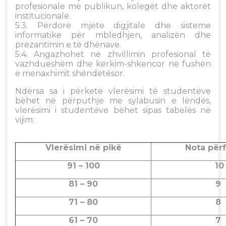
profesionale me publikun, kolegët dhe aktorët
institucionalë.
5.3. Përdorë mjete digjitale dhe sisteme
informatike për mbledhjen, analizën dhe
prezantimin e të dhënave.
5.4. Angazhohet në zhvillimin profesional të
vazhdueshëm dhe kërkim-shkencor në fushën
e menaxhimit shëndetësor.
Ndërsa sa i përketë vlerësimi të studentëve
bëhet në përputhje me sylabusin e lëndës,
vlerësimi i studentëve bëhet sipas tabelës në
vijim:
Vlerësimi në pikë
Nota për
91 – 100
81 – 90
71 – 80
61 – 70