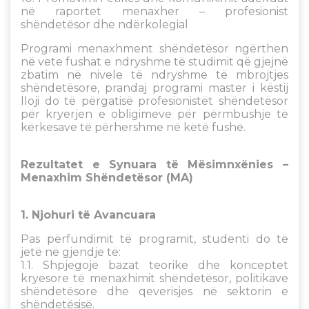
në raportet menaxher – profesionist
shëndetësor dhe ndërkolegial
Programi menaxhment shëndetësor ngërthen
në vete fushat e ndryshme të studimit që gjejnë
zbatim në nivele të ndryshme të mbrojtjes
shëndetësore, prandaj programi master i këstij
lloji do të përgatisë profesionistët shëndetësor
për kryerjen e obligimeve për përmbushje të
kërkesave të përhershme në këtë fushë.
Rezultatet e Synuara të Mësimnxënies –
Menaxhim Shëndetësor (MA)
1. Njohuri të Avancuara
Pas përfundimit të programit, studenti do të
jetë në gjendje të:
1.1. Shpjegojë bazat teorike dhe konceptet
kryesore të menaxhimit shëndetësor, politikave
shëndetësore dhe qeverisjes në sektorin e
shëndetësisë.