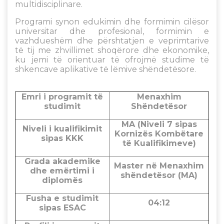
multidisciplinare.
Programi synon edukimin dhe formimin cilësor
universitar dhe profesional, formimin e
vazhdueshëm dhe përshtatjen e veprimtarive
të tij me zhvillimet shoqërore dhe ekonomike,
ku jemi të orientuar të ofrojmë studime të
shkencave aplikative të lëmive shëndetësore.
Emri i programit të
Menaxhim
studimit
Shëndetësor
MA (Niveli 7 sipas
Niveli i kualifikimit
Kornizës Kombëtare
sipas KKK
të Kualifikimeve)
Grada akademike
Master në Menaxhim
dhe emërtimi i
shëndetësor (MA)
diplomës
Fusha e studimit
04:12
sipas ESAC