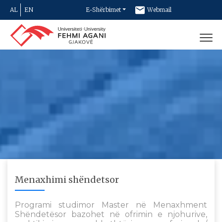
AL
EN
E-Shërbimet
Webmail
Newsletter
Kontakt
Menaxhimi shëndetsor
Programi studimor Master në Menaxhment
Shëndetësor bazohet në ofrimin e njohurive,