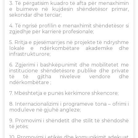
3. Të përgatisim kuadro të afta për menaxhimin
e buimeve në kujdesin shëndetësor primar,
sekondar dhe terciar;
4. Të ngrisë profilin e menaxhimit shëndetësor si
zgjedhje për karrierë profesionale;
5. Rritja e pjesëmarrjes në projekte të ndryshme
lokale e ndërkombëtare akademike dhe
infrastrukturore;
6. Zgjerimi i bashkëpunimit dhe mobilitetet me
institucione shëndetësore publike dhe private
të të gjitha niveleve vendore dhe
ndërkombëtare ;
7. Mbështetja e punës kërkimore shkencore;
8. Internacionalizimi i programeve tona – ofrimi i
moduleve në gjuhë angleze;
9. Promovimi i shëndetit dhe stilit të shëndoshë
të jetës;
10. Promovimi i etikës dhe komunikimit adekuat