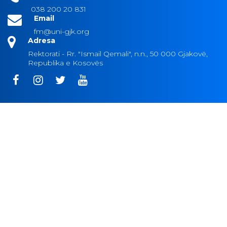
038 200 20 831
Email
fm@uni-gjk.org
Adresa
Rektorati - Rr. "Ismail Qemali", n.n., 50 000 Gjakovë,
Republika e Kosovës