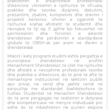
praktikimin e shkathtësive profesionale/
shkencore; vlerësimin e njohurive të ofruara,
praktike dhe teorike; dizajnimi, diskutimi,
prezantimi, zbatimi, kompletimi dhe shkrimi i
projektit kërkimor; ofrimin e zgjërimit të
njohurive krahas afinitetit të studentit dhe
nevojave të tij/ saj. E gjithë kjo fokusohet në
përmirësimin dhe forcimin e sistemit
shëndetësor dhe përdorimin e standardeve
globale të OBSH-së për arsim në sferën e
shëndetësisë.
Misioni i ketij programi studimi është përgatitja e
punonjësve shëndetësor në profilin
Menaxhment Shëndetësor, të cilët me njohuritë
dhe aftësitë e nevojshme profesionale teorike
dhe praktike e shkencore, do të jenë të aftë të
menaxhojnë institucionet në sektorin publik
apo privat, në vend dhe jashtë vendi në
përputhje me standardet bashkëkohore të
fushës. Studentët në Menaxhim Shëndetësor
do të jenë përgjegjës në realizimin e detyrave
dhe kompetencave në mënyrë individuale por
edhe do të mbështeten në punën ekipore