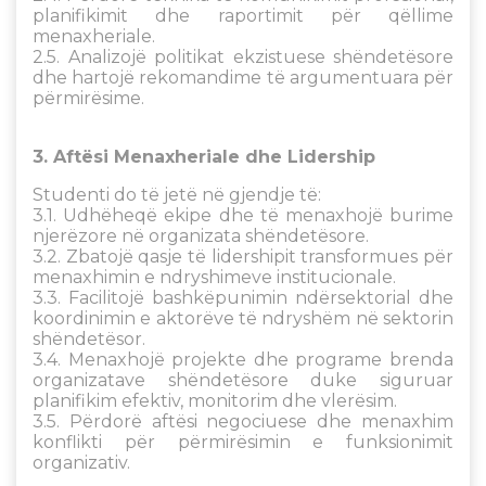
planifikimit dhe raportimit për qëllime
menaxheriale.
2.5. Analizojë politikat ekzistuese shëndetësore
dhe hartojë rekomandime të argumentuara për
përmirësime.
3. Aftësi Menaxheriale dhe Lidership
Studenti do të jetë në gjendje të:
3.1. Udhëheqë ekipe dhe të menaxhojë burime
njerëzore në organizata shëndetësore.
3.2. Zbatojë qasje të lidershipit transformues për
menaxhimin e ndryshimeve institucionale.
3.3. Facilitojë bashkëpunimin ndërsektorial dhe
koordinimin e aktorëve të ndryshëm në sektorin
shëndetësor.
3.4. Menaxhojë projekte dhe programe brenda
organizatave shëndetësore duke siguruar
planifikim efektiv, monitorim dhe vlerësim.
3.5. Përdorë aftësi negociuese dhe menaxhim
konflikti për përmirësimin e funksionimit
organizativ.