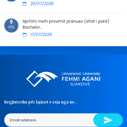
20/07/2026
Njoftim rreth provimit pranues (afati i parë)
Bachelor...
17/07/2026
Regjistrohu për lajmet e reja nga ne..