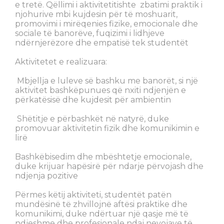
e tretë. Qëllimi i aktivitetitishte zbatimi praktik i
njohurive mbi kujdesin për të moshuarit,
promovimi i mirëqenies fizike, emocionale dhe
sociale të banorëve, fuqizimi i lidhjeve
ndërnjerëzore dhe empatisë tek studentët
Aktivitetet e realizuara:
Mbjellja e luleve së bashku me banorët, si një
aktivitet bashkëpunues që nxiti ndjenjën e
përkatësisë dhe kujdesit për ambientin
Shëtitje e përbashkët në natyrë, duke
promovuar aktivitetin fizik dhe komunikimin e
lirë
Bashkëbisedim dhe mbështetje emocionale,
duke krijuar hapësirë për ndarje përvojash dhe
ndjenja pozitive
Përmes këtij aktiviteti, studentët patën
mundësinë të zhvillojnë aftësi praktike dhe
komunikimi, duke ndërtuar një qasje më të
ndjeshme dhe profesionale ndaj nevojave të