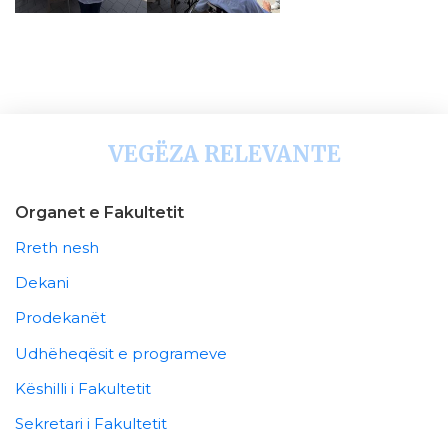
VEGËZA RELEVANTE
Organet e Fakultetit
Rreth nesh
Dekani
Prodekanët
Udhëheqësit e programeve
Këshilli i Fakultetit
Sekretari i Fakultetit