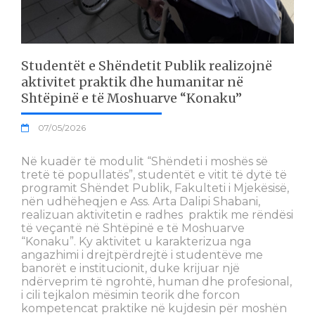
Studentët e Shëndetit Publik realizojnë
aktivitet praktik dhe humanitar në
Shtëpinë e të Moshuarve “Konaku”
07/05/2026
Në kuadër të modulit “Shëndeti i moshës së
tretë të popullatës”, studentët e vitit të dytë të
programit Shëndet Publik, Fakulteti i Mjekësisë,
nën udhëheqjen e Ass. Arta Dalipi Shabani,
realizuan aktivitetin e radhes praktik me rëndësi
të veçantë në Shtëpinë e të Moshuarve
“Konaku”. Ky aktivitet u karakterizua nga
angazhimi i drejtpërdrejtë i studentëve me
banorët e institucionit, duke krijuar një
ndërveprim të ngrohtë, human dhe profesional,
i cili tejkalon mësimin teorik dhe forcon
kompetencat praktike në kujdesin për moshën