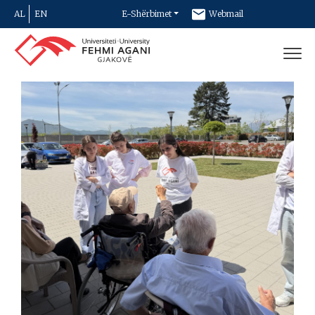
AL
EN
E-Shërbimet
Webmail
Newsletter
Kontakt