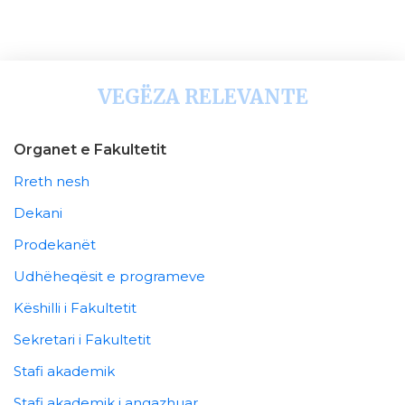
VEGËZA RELEVANTE
Organet e Fakultetit
Rreth nesh
Dekani
Prodekanët
Udhëheqësit e programeve
Këshilli i Fakultetit
Sekretari i Fakultetit
Stafi akademik
Stafi akademik i angazhuar