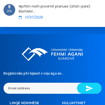
Njoftim rreth provimit pranues (afati i parë)
Bachelor...
17/07/2026
Regjistrohu për lajmet e reja nga ne..
LINQE NDIHMËSE
HULUMTIMET