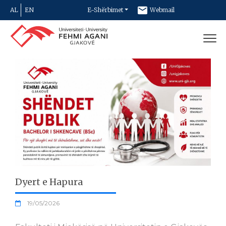
AL
EN
E-Shërbimet
Webmail
Newsletter
Kontakt
Dyert e Hapura
19/05/2026