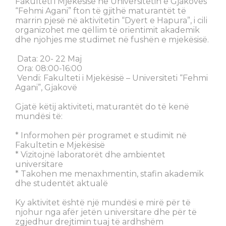
Fakulteti i Mjekësisë në Universitetin e Gjakovës
“Fehmi Agani” fton të gjithë maturantët të
marrin pjesë në aktivitetin “Dyert e Hapura”, i cili
organizohet me qëllim të orientimit akademik
dhe njohjes me studimet në fushën e mjekësisë.
Data: 20- 22 Maj
Ora: 08:00-16:00
Vendi: Fakulteti i Mjekësisë – Universiteti “Fehmi
Agani”, Gjakovë
Gjatë këtij aktiviteti, maturantët do të kenë
mundësi të:
* Informohen për programet e studimit në
Fakultetin e Mjekësisë
* Vizitojnë laboratorët dhe ambientet
universitare
* Takohen me menaxhmentin, stafin akademik
dhe studentët aktualë
Ky aktivitet është një mundësi e mirë për të
njohur nga afër jetën universitare dhe për të
zgjedhur drejtimin tuaj të ardhshëm