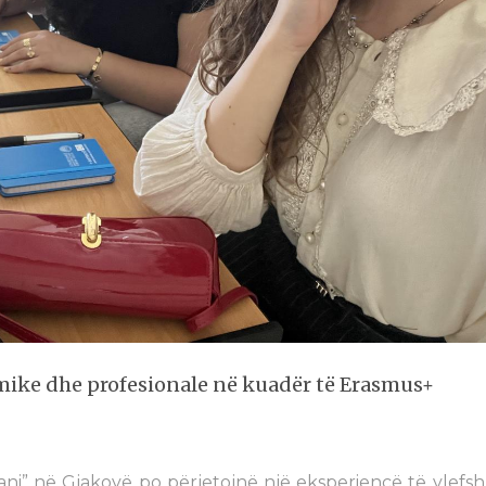
emike dhe profesionale në kuadër të Erasmus+
ani” në Gjakovë po përjetojnë një eksperiencë të vlefs