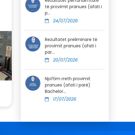
Rezultatet përfundimtare
të provimit pranues (afati i
p...
24/07/2026
Rezultatet preliminare të
provimit pranues (afati i
par...
20/07/2026
Njoftim rreth provimit
pranues (afati i parë)
Bachelor...
17/07/2026