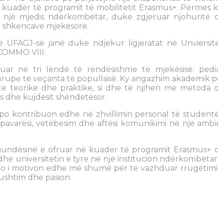
 kuadër të programit të mobilitetit Erasmus+. Përmes kë
ë një mjedis ndërkombëtar, duke zgjeruar njohuritë 
ë shkencave mjekësore.
ë UFAGJ-së janë duke ndjekur ligjeratat në Unviersite
t COMMO VIII.
uar në tri lëndë të rëndësishme të mjekësisë: pediat
 grupe të veçanta të popullsisë. Ky angazhim akademik p
ë teorike dhe praktike, si dhe të njihen me metoda 
 dhe kujdesit shëndetësor.
 po kontribuon edhe në zhvillimin personal të studentë
avarësi, vetëbesim dhe aftësi komunikimi në një ambi
undësinë e ofruar në kuadër të programit Erasmus+ 
he universitetin e tyre në një institucion ndërkombëta
ë po i motivon edhe më shumë për të vazhduar rrugëtimi
ushtim dhe pasion.