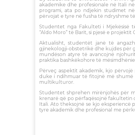
akademike dhe profesionale në Itali në
programi, ata po ndjekin studimet n
përvojat e tyre në fusha të ndryshme t
Studentet nga Fakulteti i Mjekësisë t
“Aldo Moro” të Barit, si pjesë e projekti
Aktualisht, studentët janë të angazh
gjinekologji-obstetrikë dhe kujdes për
mundëson atyre të avancojnë njohurit
praktika bashkëkohore të mësimdhënies
Përveç aspektit akademik, kjo përvojë
duke i ndihmuar të fitojnë më shumë p
multikulturor.
Studentet shprehen mirënjohës për m
krenarë që po përfaqësojnë fakultetin d
Itali. Ato theksojnë se kjo eksperienc
tyre akademik dhe profesional me përk