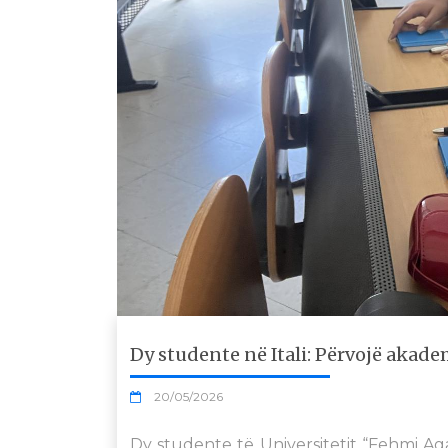
Dy studente në Itali: Përvojë akad
20/05/2026
Dy studente të Universitetit “Fehmi Ag