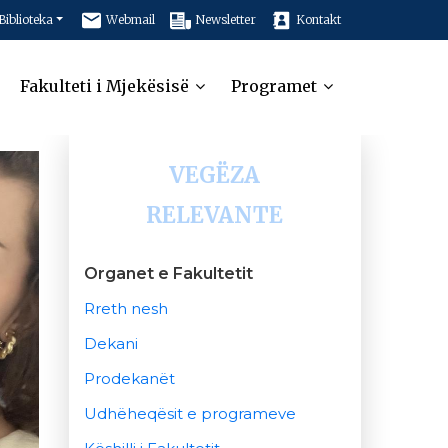
Biblioteka
Webmail
Newsletter
Kontakt
Fakulteti i Mjekësisë
Programet
VEGËZA
RELEVANTE
Organet e Fakultetit
Rreth nesh
Dekani
Prodekanët
Udhëheqësit e programeve