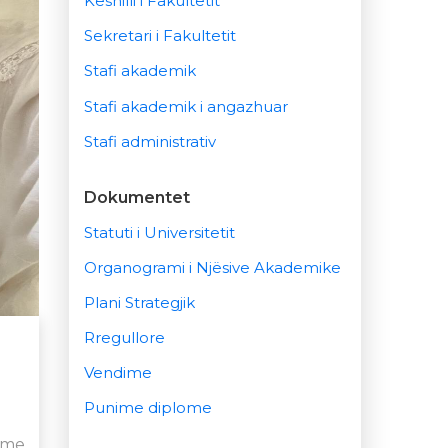
Këshilli i Fakultetit
Sekretari i Fakultetit
Stafi akademik
Stafi akademik i angazhuar
Stafi administrativ
Dokumentet
Statuti i Universitetit
Organogrami i Njësive Akademike
Plani Strategjik
Rregullore
Vendime
Punime diplome
hme