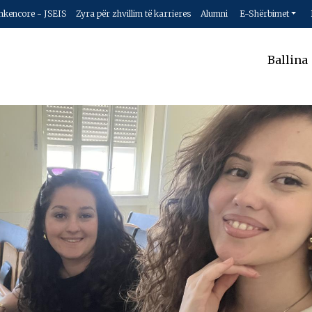
hkencore - JSEIS
Zyra për zhvillim të karrieres
Alumni
E-Shërbimet
Ballina