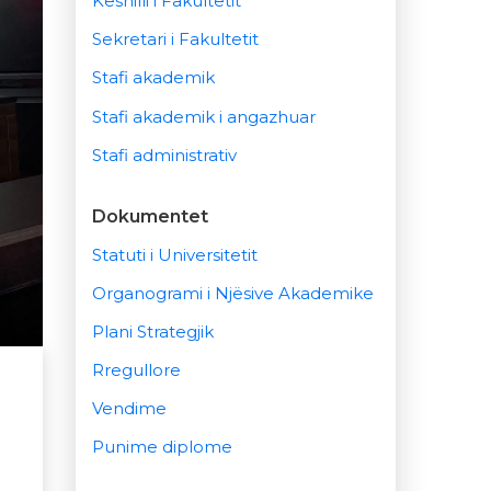
Këshilli i Fakultetit
Sekretari i Fakultetit
Stafi akademik
Stafi akademik i angazhuar
Stafi administrativ
Dokumentet
Statuti i Universitetit
Organogrami i Njësive Akademike
Plani Strategjik
Rregullore
Vendime
Punime diplome