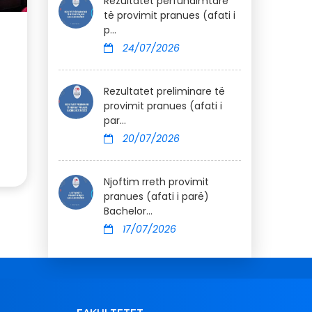
Rezultatet përfundimtare
të provimit pranues (afati i
p...
24/07/2026
Rezultatet preliminare të
provimit pranues (afati i
par...
20/07/2026
Njoftim rreth provimit
pranues (afati i parë)
Bachelor...
17/07/2026