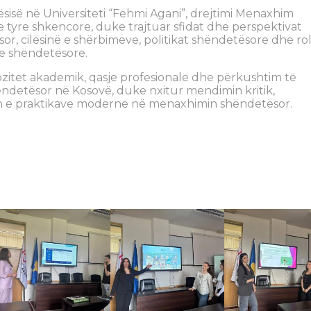
sisë në Universiteti “Fehmi Agani”, drejtimi Menaxhim
yre shkencore, duke trajtuar sfidat dhe perspektivat
, cilësinë e shërbimeve, politikat shëndetësore dhe rol
eve shëndetësore.
itet akademik, qasje profesionale dhe përkushtim të
ëndetësor në Kosovë, duke nxitur mendimin kritik,
n e praktikave moderne në menaxhimin shëndetësor.