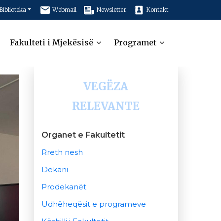
Biblioteka
Webmail
Newsletter
Kontakt
Fakulteti i Mjekësisë
Programet
VEGËZA
RELEVANTE
Organet e Fakultetit
Rreth nesh
Dekani
Prodekanët
Udhëheqësit e programeve