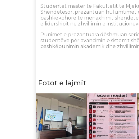
Studentët master të Fakultetit të Mjekë
Shëndetësor, prezantuan hulumtimet e t
bashkëkohore të menaxhimit shëndetësor
e lidershipit në zhvillimin e institucion
Punimet e prezantuara dëshmuan serioz
studentëve për avancimin e sistemit sh
bashkëpunimin akademik dhe zhvillimi
Fotot e lajmit