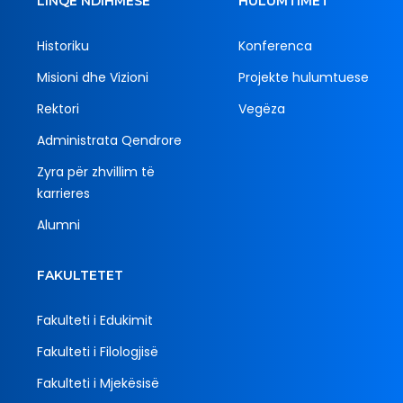
LINQE NDIHMËSE
HULUMTIMET
Historiku
Konferenca
Misioni dhe Vizioni
Projekte hulumtuese
Rektori
Vegëza
Administrata Qendrore
Zyra për zhvillim të
karrieres
Alumni
FAKULTETET
Fakulteti i Edukimit
Fakulteti i Filologjisë
Fakulteti i Mjekësisë