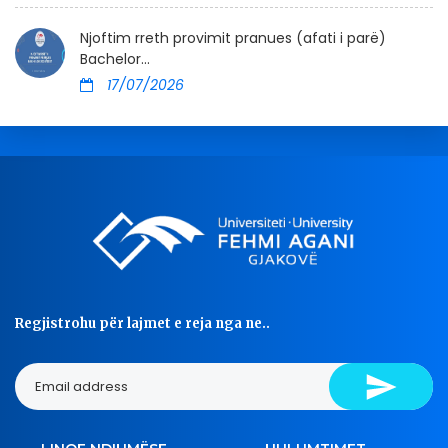
Njoftim rreth provimit pranues (afati i parë)
Bachelor...
17/07/2026
Regjistrohu për lajmet e reja nga ne..