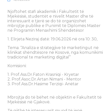
Njoftohet stafi akademik i Fakultetit të
Mjekësisë, studentët e nivelit Master dhe të
interesuarit e tjerë se do të organizohet
mbrojtje publike e Punimit të Diplomës Master
në Programin Menaxhimi Shëndetësor
1. Elirjeta Neziraj datë: 19.06.2026 në ora 10: 30,
Tema: “Analiza e strategjive të marketingut në
klinikat shëndtësore në Kosovë, nga komunikimi
tradicional te marketing digjital”
Komisioni:
1. Prof.Ass.Dr.Faton Krasniqi - Kryetar
2. Prof.Asoc.Dr.Artan Nimani - Mentor
3. Prof.Ass.Dr.Hasime Terziqi- Anëtar
Mbrojtja do të bëhet në objektin e Fakultetit të
Mjekësisë në Gjakovë.
Të gjithë të interesuarit mund të jenë