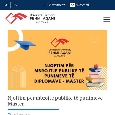
AL
EN
E-Shërbimet
Webmail
Newsletter
Kontakt
Njoftim për mbrojte publike të punimeve
Master
16/06/2026