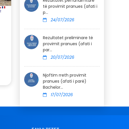
Rezultatet përfundimtare
të provimit pranues (afati i
p...
24/07/2026
Rezultatet preliminare të
provimit pranues (afati i
par...
20/07/2026
Njoftim rreth provimit
pranues (afati i parë)
Bachelor...
17/07/2026