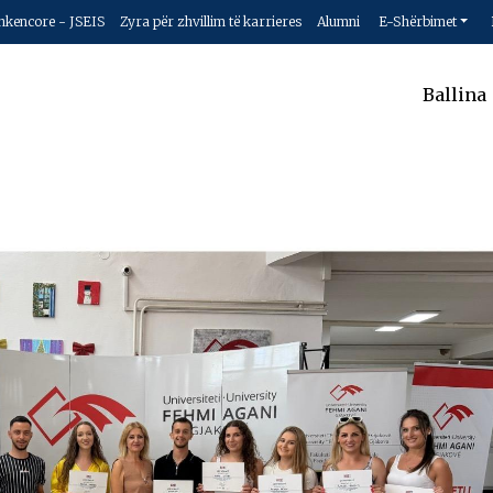
hkencore - JSEIS
Zyra për zhvillim të karrieres
Alumni
E-Shërbimet
Ballina