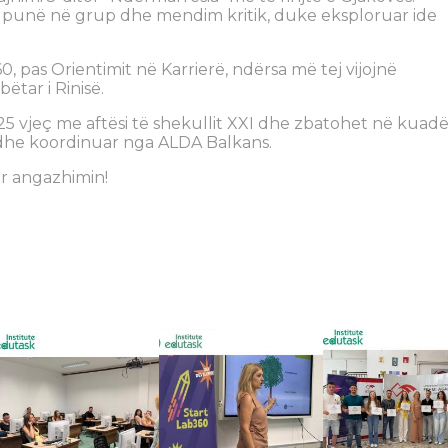
s, punë në grup dhe mendim kritik, duke eksploruar ide
60, pas Orientimit në Karrierë, ndërsa më tej vijojnë
ëtar i Rinisë.
–25 vjeç me aftësi të shekullit XXI dhe zbatohet në kuad
dhe koordinuar nga ALDA Balkans.
ër angazhimin!