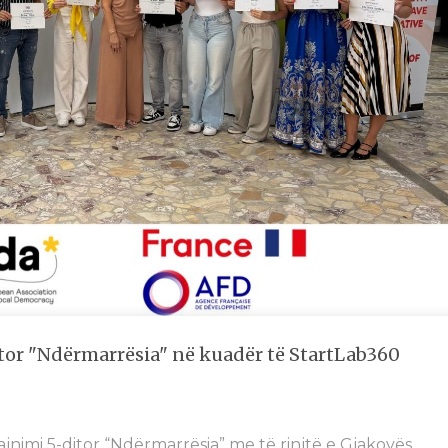
tor "Ndërmarrësia" në kuadër të StartLab360
jnimi 5-ditor “Ndërmarrësia” me të rinjtë e Gjakovës.