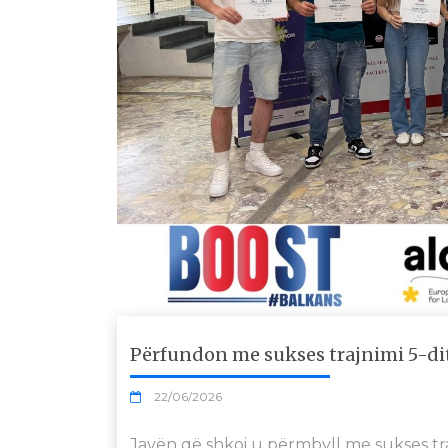
Përfundon me sukses trajnimi 5-di
22/06/2026
Javën që shkoi u përmbyll me sukses tra