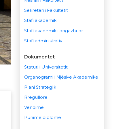
Këshilli i Fakultetit
Sekretari i Fakultetit
Stafi akademik
Stafi akademik i angazhuar
Stafi administrativ
Dokumentet
Statuti i Universitetit
Organogrami i Njësive Akademike
Plani Strategjik
Rregullore
Vendime
Punime diplome