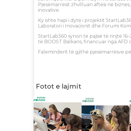
Pjesëmarrësit zhvilluan aftësi në bizne
inovative.
Ky ishte hapi i dytë i projektit StartLab3
Laboratori i Inovacionit dhe Forumi Komb
StartLab360 synon të pajisë të rinjtë 16
të BOOST Balkans, financuar nga AFD 
Faleminderit të gjithë pjesëmarrësve p
Fotot e lajmit