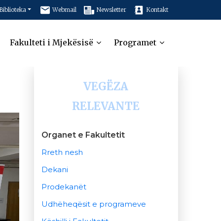
Biblioteka
Webmail
Newsletter
Kontakt
Fakulteti i Mjekësisë
Programet
VEGËZA
RELEVANTE
Organet e Fakultetit
Rreth nesh
Dekani
Prodekanët
Udhëheqësit e programeve