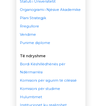
Statuti i Universitetit
Organogrami i Njësive Akademike
Plani Strategjik
Rregullore
Vendime
Punime diplome
Të ndryshme
Bordi Këshillëdhënës për
Ndërmarrësi
Komisioni për sigurim të cilësisë
Komisioni për studime
Hulumtimet
Institucionet ku realizohet