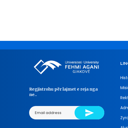
LIN
Hist
Misi
Regjistrohu për lajmet e reja nga
ne..
Rekt
Adm
Zyra
Alu