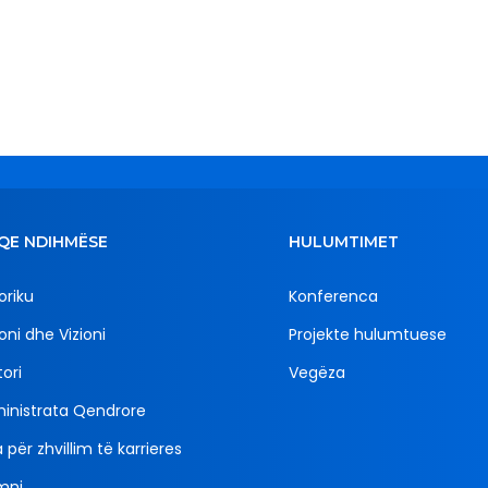
QE NDIHMËSE
HULUMTIMET
oriku
Konferenca
oni dhe Vizioni
Projekte hulumtuese
ori
Vegëza
inistrata Qendrore
 për zhvillim të karrieres
mni