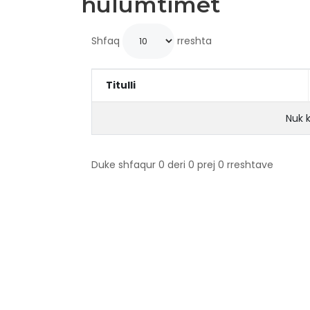
hulumtimet
Shfaq
rreshta
Titulli
Nuk 
Duke shfaqur 0 deri 0 prej 0 rreshtave