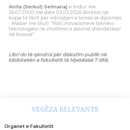
Anita (Serkul) Selmanaj
e lindur me
26.07.2000 me datë 03.03.2026 dorëzoi një
kopje të librit për mbrojtjen e temës së diplomës
- Master me titull: “Roli i inovacioneve tekniko-
teknologjike në zhvillimin e sistemit shëndetësor
në Kosovë”.
Libri do të qëndroi për diskutim publik në
bibliotekën e fakultetit të Mjekësisë 7 ditë.
VEGËZA RELEVANTE
Organet e Fakultetit