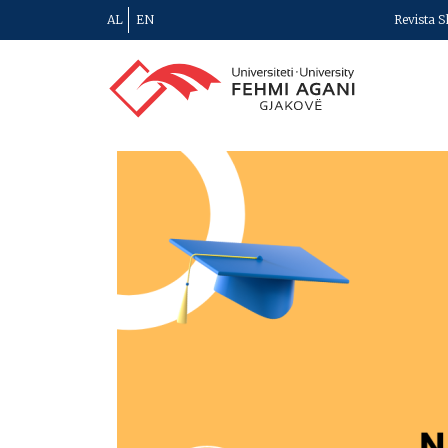
AL
EN
Revista S