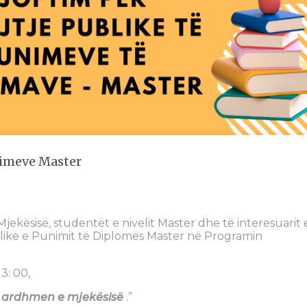
nimeve Master
Mjekësisë, studentët e nivelit Master dhe të interesuarit 
blike e Punimit të Diplomës Master në Programin
3: 00,
të ardhmen e mjekësisë
.”