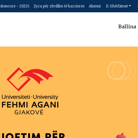
hkencore - JSEIS
Zyra për zhvillim të karrieres
Alumni
E-Shërbimet
Ballina