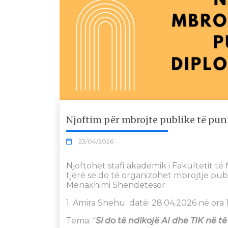
Njoftim për mbrojte publike të pu
23/04/2026
Njoftohet stafi akademik i Fakultetit të 
tjerë se do të organizohet mbrojtje pu
Menaxhimi Shëndetësor
1. Amira Shehu datë: 28.04.2026 në ora 1
Tema: “
Si do të ndikojë AI dhe TIK në 