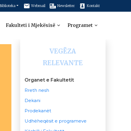
Biblioteka
Webmail
Newsletter
Kontakt
Fakulteti i Mjekësisë
Programet
VEGËZA
RELEVANTE
Organet e Fakultetit
Rreth nesh
Dekani
Prodekanët
Udhëheqësit e programeve