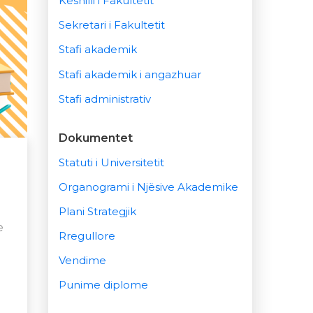
Këshilli i Fakultetit
Sekretari i Fakultetit
Stafi akademik
Stafi akademik i angazhuar
Stafi administrativ
Dokumentet
Statuti i Universitetit
Organogrami i Njësive Akademike
Plani Strategjik
e
Rregullore
Vendime
Punime diplome