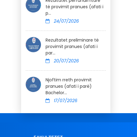
Rezultatet përfundimtare
të provimit pranues (afati i
p...
24/07/2026
Rezultatet preliminare të
provimit pranues (afati i
par...
20/07/2026
Njoftim rreth provimit
pranues (afati i parë)
Bachelor...
17/07/2026