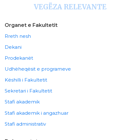
VEGËZA RELEVANTE
Organet e Fakultetit
Rreth nesh
Dekani
Prodekanët
Udhëheqësit e programeve
Këshilli i Fakultetit
Sekretari i Fakultetit
Stafi akademik
Stafi akademik i angazhuar
Stafi administrativ