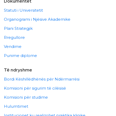
Dokumentet
Statuti i Universitetit
Organogrami i Njësive Akademike
Plani Strategjik
Rregullore
Vendime
Punime diplome
Të ndryshme
Bordi Këshillëdhënës për Ndërmarrësi
Komisioni për sigurim të cilësisë
Komisioni për studime
Hulumtimet
Institucionet ku realizohet praktika klinike