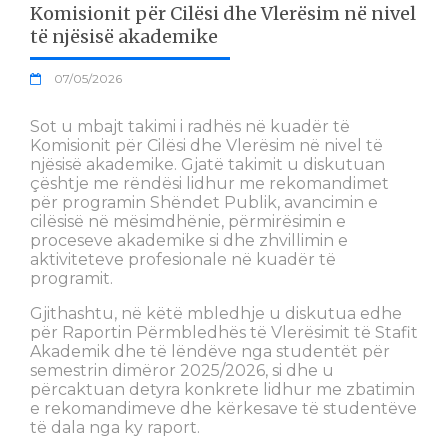
Komisionit për Cilësi dhe Vlerësim në nivel
të njësisë akademike
07/05/2026
Sot u mbajt takimi i radhës në kuadër të
Komisionit për Cilësi dhe Vlerësim në nivel të
njësisë akademike. Gjatë takimit u diskutuan
çështje me rëndësi lidhur me rekomandimet
për programin Shëndet Publik, avancimin e
cilësisë në mësimdhënie, përmirësimin e
proceseve akademike si dhe zhvillimin e
aktiviteteve profesionale në kuadër të
programit.
Gjithashtu, në këtë mbledhje u diskutua edhe
për Raportin Përmbledhës të Vlerësimit të Stafit
Akademik dhe të lëndëve nga studentët për
semestrin dimëror 2025/2026, si dhe u
përcaktuan detyra konkrete lidhur me zbatimin
e rekomandimeve dhe kërkesave të studentëve
të dala nga ky raport.