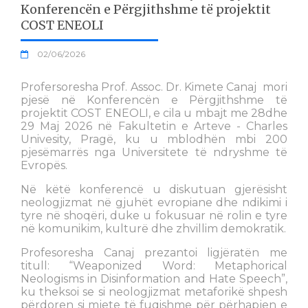
Konferencën e Përgjithshme të projektit
COST ENEOLI
02/06/2026
Profersoresha Prof. Assoc. Dr. Kimete Canaj mori
pjesë në Konferencën e Përgjithshme të
projektit COST ENEOLI, e cila u mbajt me 28dhe
29 Maj 2026 në Fakultetin e Arteve - Charles
Univesity, Pragë, ku u mblodhën mbi 200
pjesëmarrës nga Universitete të ndryshme të
Evropës.
Në këtë konferencë u diskutuan gjerësisht
neologjizmat në gjuhët evropiane dhe ndikimi i
tyre në shoqëri, duke u fokusuar në rolin e tyre
në komunikim, kulturë dhe zhvillim demokratik.
Profesoresha Canaj prezantoi ligjëratën me
titull: “Weaponized Word: Metaphorical
Neologisms in Disinformation and Hate Speech”,
ku theksoi se si neologjizmat metaforikë shpesh
përdoren si mjete të fuqishme për përhapjen e