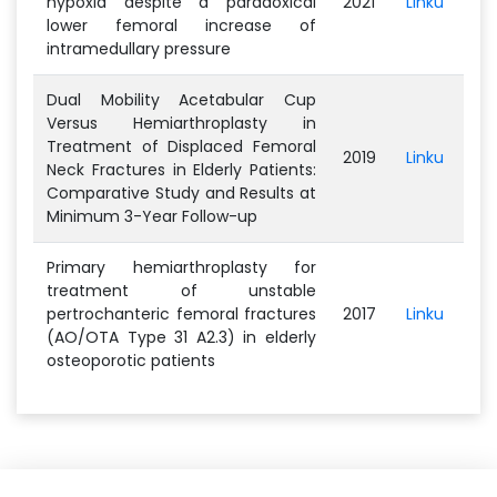
hypoxia despite a paradoxical
2021
Linku
lower femoral increase of
intramedullary pressure
Dual Mobility Acetabular Cup
Versus Hemiarthroplasty in
Treatment of Displaced Femoral
2019
Linku
Neck Fractures in Elderly Patients:
Comparative Study and Results at
Minimum 3-Year Follow-up
Primary hemiarthroplasty for
treatment of unstable
pertrochanteric femoral fractures
2017
Linku
(AO/OTA Type 31 A2.3) in elderly
osteoporotic patients