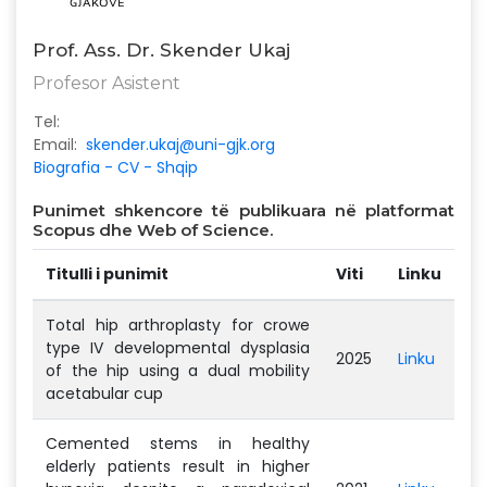
Prof. Ass. Dr. Skender Ukaj
Profesor Asistent
Tel:
Email:
skender.ukaj@uni-gjk.org
Biografia - CV - Shqip
Punimet shkencore të publikuara në platformat
Scopus dhe Web of Science.
Titulli i punimit
Viti
Linku
Total hip arthroplasty for crowe
type IV developmental dysplasia
2025
Linku
of the hip using a dual mobility
acetabular cup
Cemented stems in healthy
elderly patients result in higher