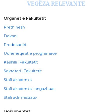
VEGËZA RELEVANTE
Organet e Fakultetit
Rreth nesh
Dekani
Prodekanët
Udhëheqësit e programeve
Këshilli i Fakultetit
Sekretari i Fakultetit
Stafi akademik
Stafi akademik i angazhuar
Stafi administrativ
Dokumentet